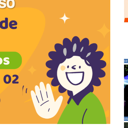
DE
US