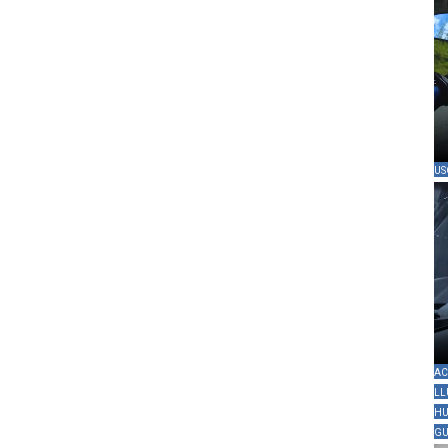
US
AC
LL
HU
GU