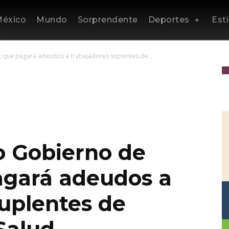
éxico
Mundo
Sorprendente
Deportes
Esti
 que pagará adeudos a trabajadores suplentes de...
 Gobierno de
agará adeudos a
suplentes de