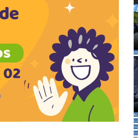
US
AC
LL
HU
GU