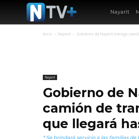
Nayarit
M
Inicio
Nayarit
Gobierno de Nayarit entrega camión
Nayarit
Gobierno de N
camión de tra
que llegará has
* Se brindará servicio a las familias d