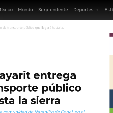
éxico
Mundo
Sorprendente
Deportes
Esti
 de transporte público que llegará hasta la...
ayarit entrega
nsporte público
ta la sierra
e la comunidad de Naranjito de Copal, en el