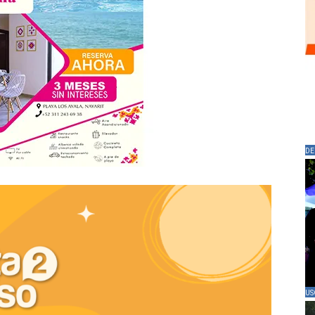
DE
US