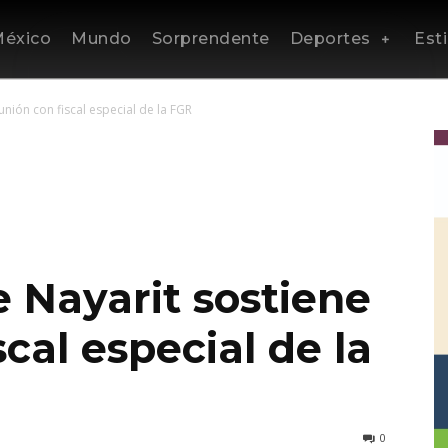
éxico
Mundo
Sorprendente
Deportes
Esti
nión con fiscal especial de la FGR
 Nayarit sostiene
cal especial de la
0