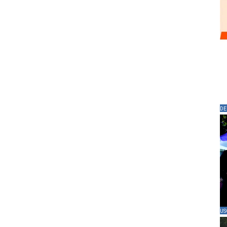
DE
US