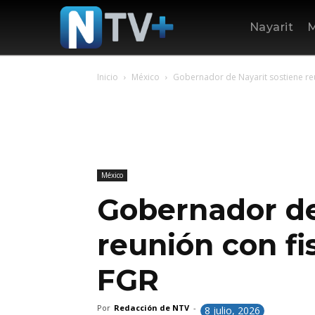
Nayarit
M
Inicio
México
Gobernador de Nayarit sostiene reu
México
Gobernador de
reunión con fis
FGR
Por
Redacción de NTV
-
8 julio, 2026