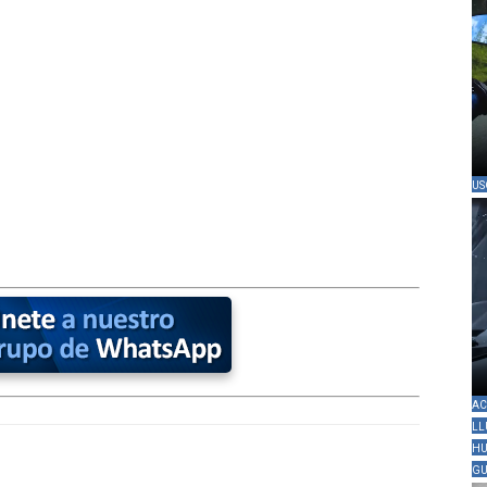
US
AC
LL
HU
GU