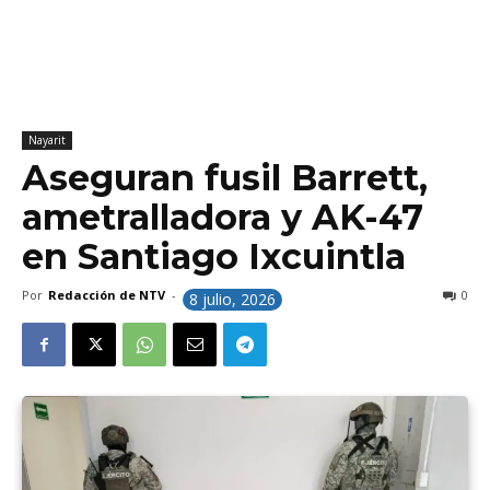
Nayarit
Aseguran fusil Barrett,
ametralladora y AK-47
en Santiago Ixcuintla
Por
Redacción de NTV
-
0
8 julio, 2026