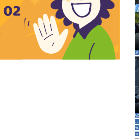
US
AC
LL
HU
GU