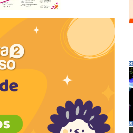
DE
US