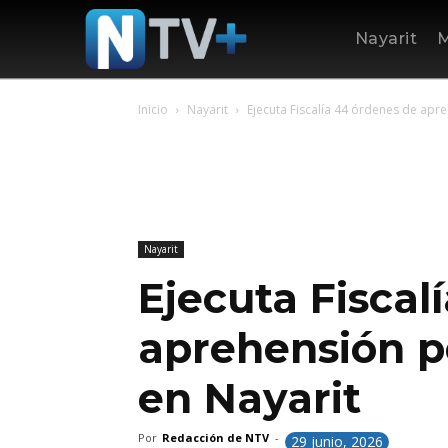
Nayarit
M
Inicio
Nayarit
Ejecuta Fiscalía 44 órdenes de apre
Nayarit
Ejecuta Fiscal
aprehensión po
en Nayarit
Por
Redacción de NTV
-
29 junio, 2026