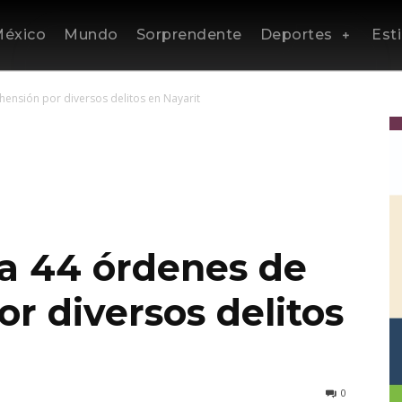
éxico
Mundo
Sorprendente
Deportes
Esti
hensión por diversos delitos en Nayarit
ía 44 órdenes de
r diversos delitos
0