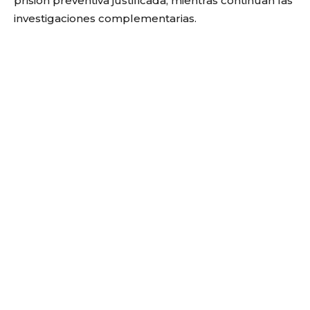
prisión preventiva justificada, mientras continúan las
investigaciones complementarias.