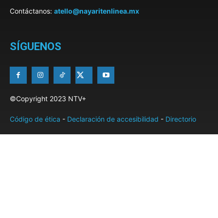
Contáctanos:
atello@nayaritenlinea.mx
SÍGUENOS
©Copyright 2023 NTV+
Código de ética
-
Declaración de accesibilidad
-
Directorio