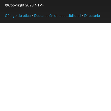
©Copyright 2023 NTV+
Código de ética
-
Declaración de accesibilidad
-
Directorio