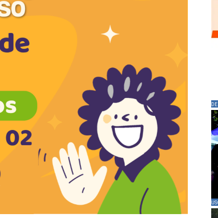
DE
US