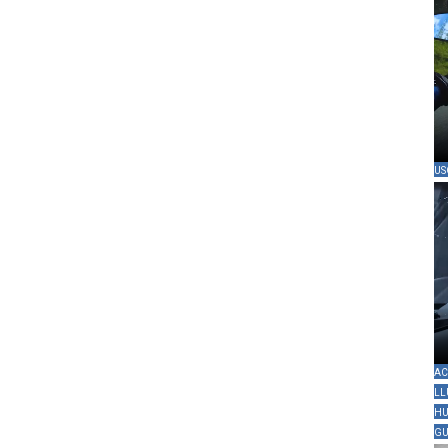
US
AC
LL
HU
GU