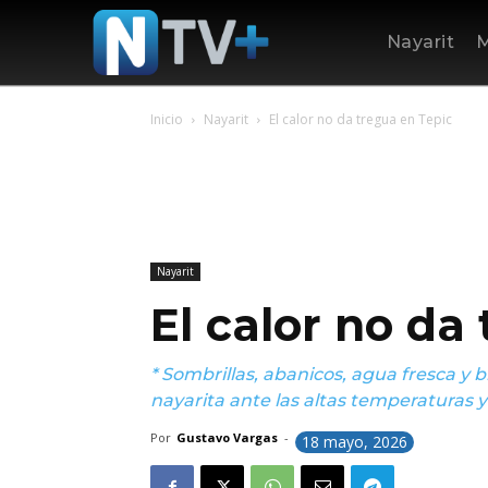
Nayarit
M
Inicio
Nayarit
El calor no da tregua en Tepic
Nayarit
El calor no da
* Sombrillas, abanicos, agua fresca y 
nayarita ante las altas temperaturas y 
Por
Gustavo Vargas
-
18 mayo, 2026