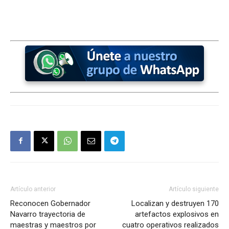
Artículo anterior
Artículo siguiente
Reconocen Gobernador
Localizan y destruyen 170
Navarro trayectoria de
artefactos explosivos en
maestras y maestros por
cuatro operativos realizados