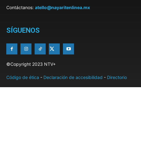
Contáctanos:
atello@nayaritenlinea.mx
SÍGUENOS
©Copyright 2023 NTV+
Código de ética
-
Declaración de accesibilidad
-
Directorio