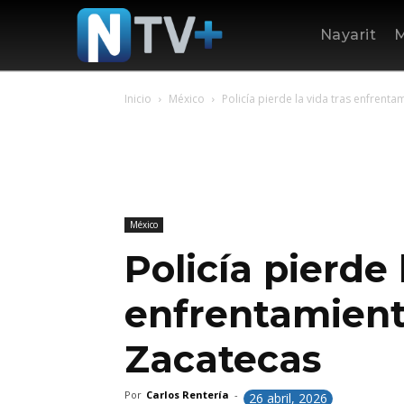
Nayarit
M
Inicio
México
Policía pierde la vida tras enfrent
México
Policía pierde 
enfrentamient
Zacatecas
Por
Carlos Rentería
-
26 abril, 2026