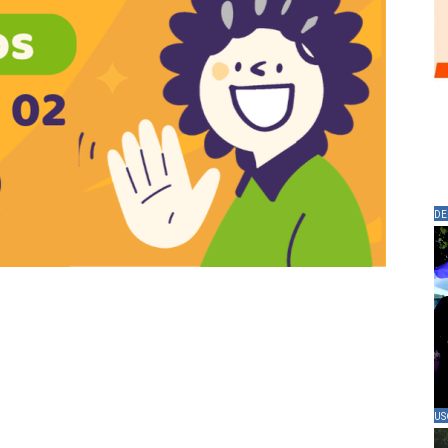
DE
US