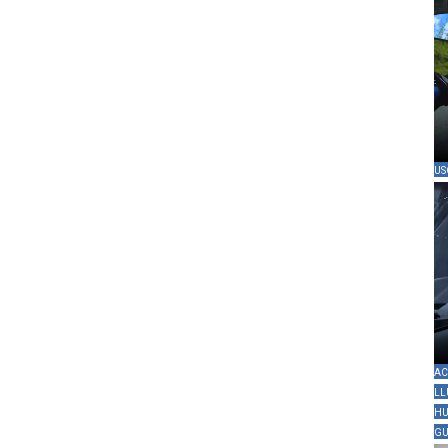
US
AC
LL
HU
GU