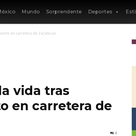
éxico
Mundo
Sorprendente
Deportes
Esti
amiento en carretera de Zacatecas
la vida tras
o en carretera de
0