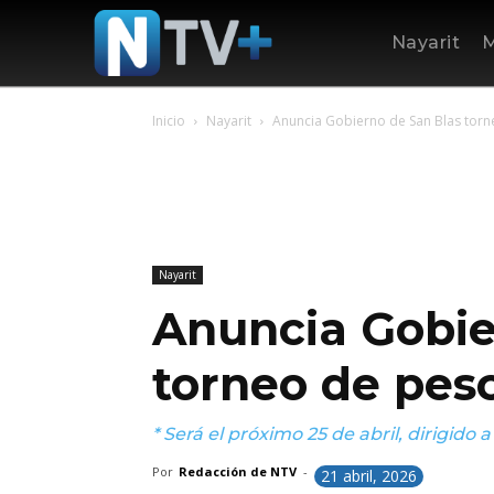
Nayarit
M
Inicio
Nayarit
Anuncia Gobierno de San Blas torne
Nayarit
Anuncia Gobie
torneo de pesc
* Será el próximo 25 de abril, dirigido 
Por
Redacción de NTV
-
21 abril, 2026