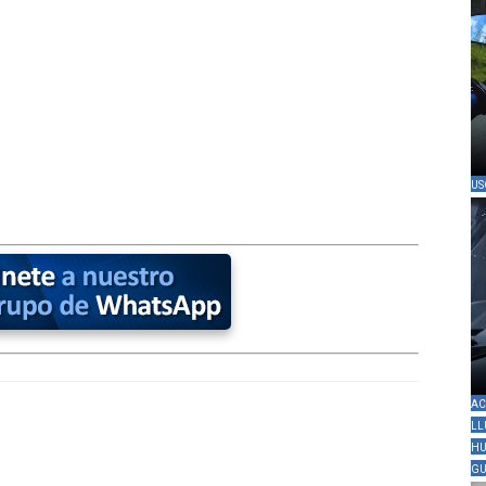
US
AC
LL
HU
GU