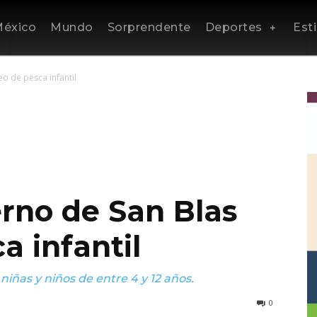
éxico
Mundo
Sorprendente
Deportes
Esti
o de pesca infantil
rno de San Blas
a infantil
a niñas y niños de entre 4 y 12 años.
0