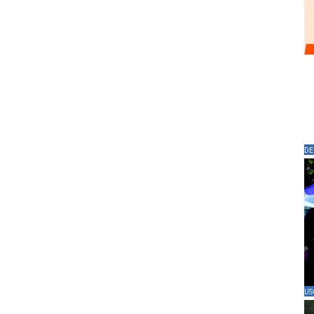
DE
US