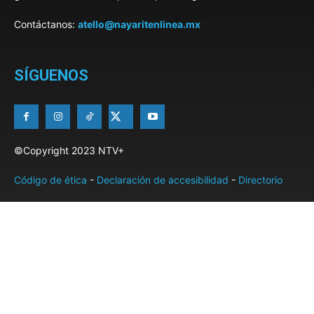
Contáctanos:
atello@nayaritenlinea.mx
SÍGUENOS
©Copyright 2023 NTV+
Código de ética
-
Declaración de accesibilidad
-
Directorio