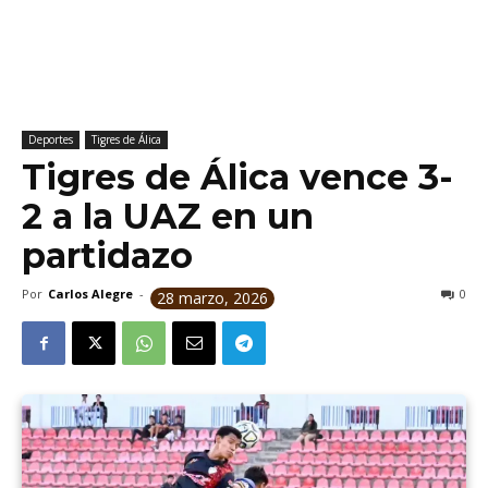
Deportes
Tigres de Álica
Tigres de Álica vence 3-
2 a la UAZ en un
partidazo
Por
Carlos Alegre
-
0
28 marzo, 2026