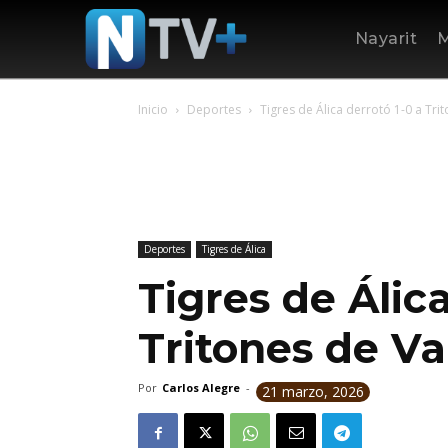
Nayarit
M
Inicio
Deportes
Tigres de Álica derrotó 1-0 a Trit
Deportes
Tigres de Álica
Tigres de Álica
Tritones de Va
Por
Carlos Alegre
-
21 marzo, 2026