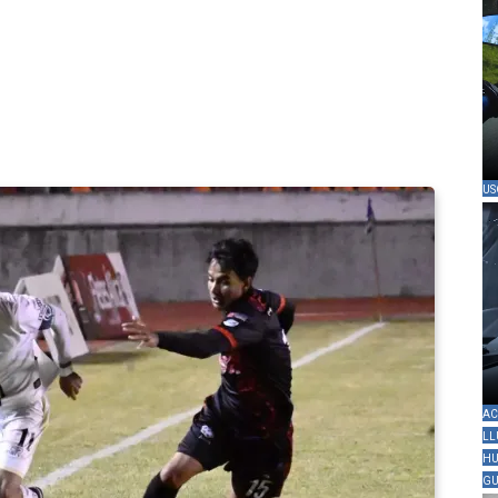
US
AC
LL
HU
GU