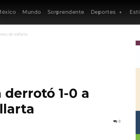
éxico
Mundo
Sorprendente
Deportes
Esti
ones de Vallarta
 derrotó 1-0 a
llarta
0