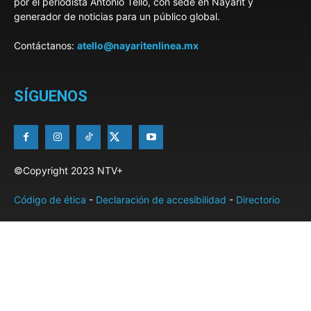
por el periodista Antonio Tello, con sede en Nayarit y
generador de noticias para un público global.
Contáctanos:
atello@nayaritenlinea.mx
SÍGUENOS
©Copyright 2023 NTV+
Código de ética
-
Declaración de accesibilidad
-
Directorio