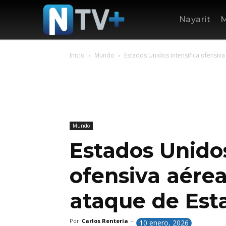
Nayarit
M
Inicio
Mundo
Estados Unidos intensifica ofensiva
Mundo
Estados Unidos
ofensiva aérea 
ataque de Est
Por
Carlos Rentería
-
10 enero, 2026