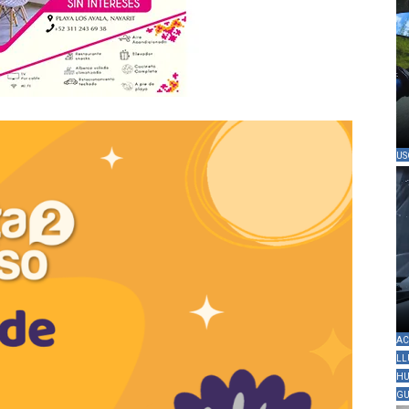
US
AC
LL
HU
GU