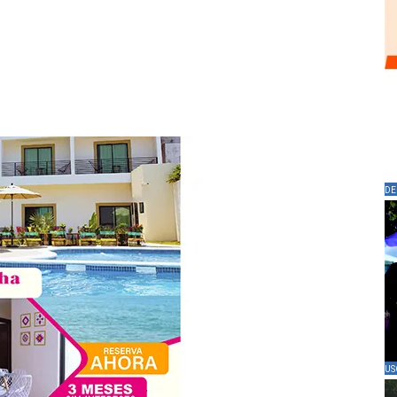
DE
US