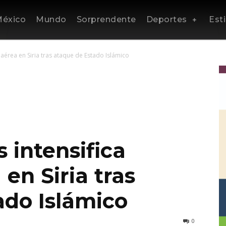
éxico
Mundo
Sorprendente
Deportes
Esti
 aérea en Siria tras ataque de Estado Islámico
 intensifica
en Siria tras
ado Islámico
0