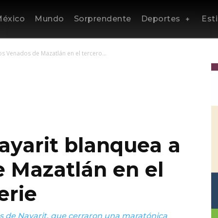
éxico
Mundo
Sorprendente
Deportes
Esti
os Venados de Mazatlán en el tercero...
ayarit blanquea a
e Mazatlán en el
erie
es de Nayarit, que cerraron una maratónica