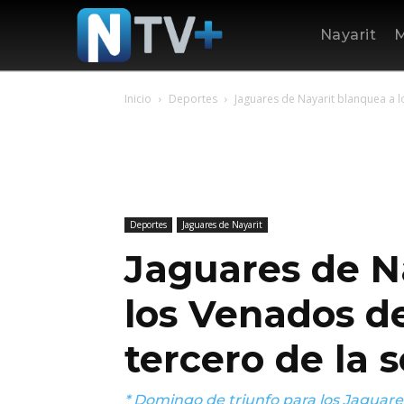
Nayarit
M
Inicio
Deportes
Jaguares de Nayarit blanquea a l
Deportes
Jaguares de Nayarit
Jaguares de N
los Venados d
tercero de la s
* Domingo de triunfo para los Jaguar