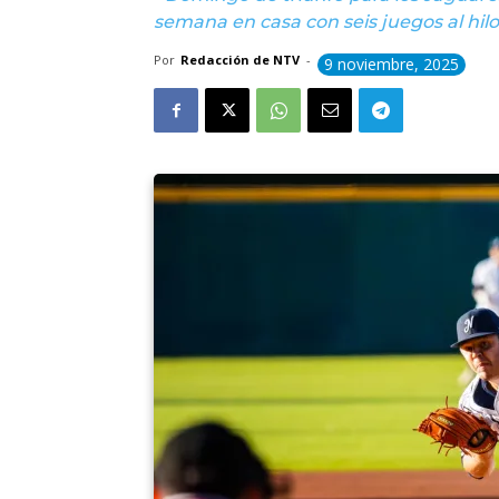
semana en casa con seis juegos al hil
Por
Redacción de NTV
-
9 noviembre, 2025