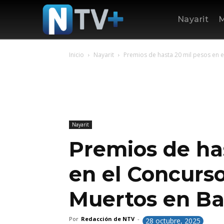
Nayarit
M
Inicio
Nayarit
Premios de hasta 20 mil pesos en el
Nayarit
Premios de ha
en el Concurso
Muertos en Ba
Por
Redacción de NTV
-
28 octubre, 2025