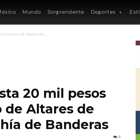
éxico
Mundo
Sorprendente
Deportes
Esti
 Concurso de Altares de...
sta 20 mil pesos
 de Altares de
hía de Banderas
0