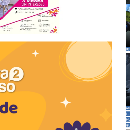
US
AC
LL
HU
GU