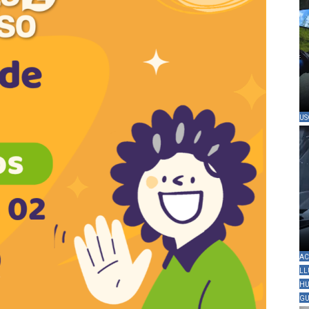
US
AC
LL
HU
GU