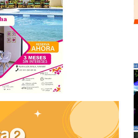
DE
US