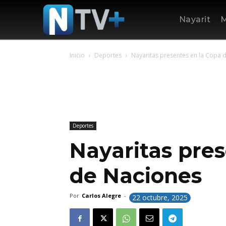
Nayarit
M
Inicio
Deportes
Nayaritas presentes en la Copa 
Deportes
Nayaritas pres
de Naciones
Por
Carlos Alegre
-
22 octubre, 2025