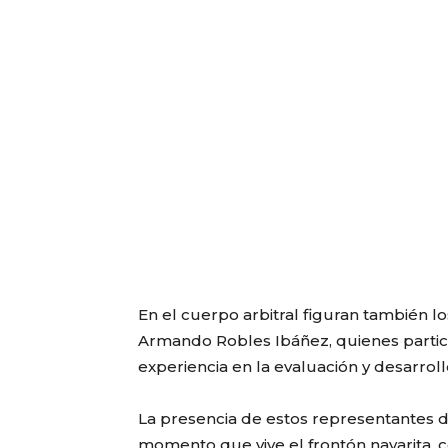
En el cuerpo arbitral figuran también l
Armando Robles Ibáñez, quienes partic
experiencia en la evaluación y desarrol
La presencia de estos representantes d
momento que vive el frontón nayarita, 