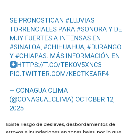
SE PRONOSTICAN
#LLUVIAS
TORRENCIALES PARA
#SONORA
Y DE
MUY FUERTES A INTENSAS EN
#SINALOA
,
#CHIHUAHUA
,
#DURANGO
Y
#CHIAPAS
. MÁS INFORMACIÓN EN
HTTPS://T.CO/TEKOV5XNC3
PIC.TWITTER.COM/KECTKEARF4
— CONAGUA CLIMA
(@CONAGUA_CLIMA)
OCTOBER 12,
2025
Existe riesgo de deslaves, desbordamientos de
arroyos e inundaciones en zonas bajas, por lo que