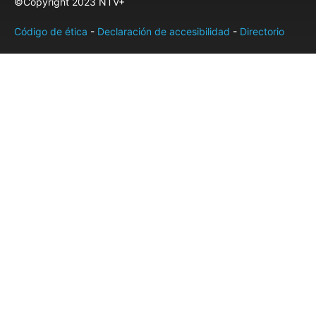
©Copyright 2023 NTV+
Código de ética
-
Declaración de accesibilidad
-
Directorio