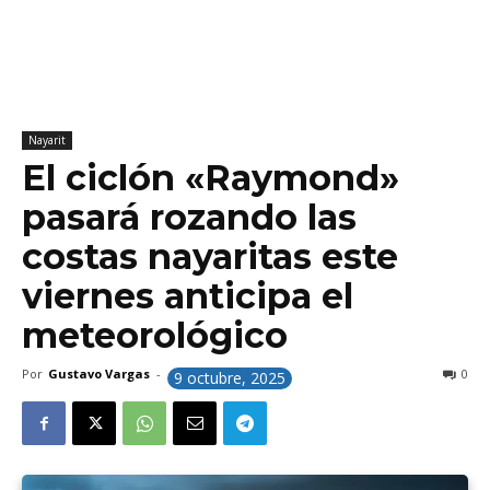
Nayarit
El ciclón «Raymond»
pasará rozando las
costas nayaritas este
viernes anticipa el
meteorológico
Por
Gustavo Vargas
-
0
9 octubre, 2025