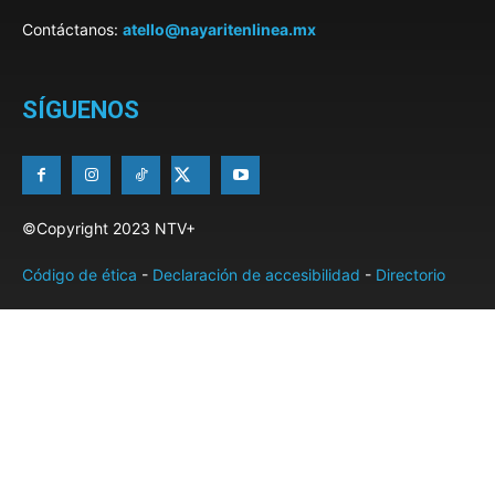
Contáctanos:
atello@nayaritenlinea.mx
SÍGUENOS
©Copyright 2023 NTV+
Código de ética
-
Declaración de accesibilidad
-
Directorio