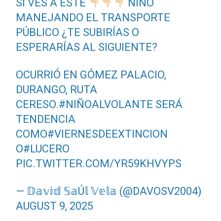
SI VES A ESTE
NIÑO
MANEJANDO EL TRANSPORTE
PÚBLICO ¿TE SUBIRÍAS O
ESPERARÍAS AL SIGUIENTE?
OCURRIÓ EN GÓMEZ PALACIO,
DURANGO, RUTA
CERESO.
#NIÑOALVOLANTE
SERÁ
TENDENCIA
COMO
#VIERNESDEEXTINCION
O
#LUCERO
PIC.TWITTER.COM/YR59KHVYPS
— 𝔻𝕒𝕧𝕚𝕕 𝕊𝕒Ú𝕝 𝕍𝕖𝕝𝕒 (@DAVOSV2004)
AUGUST 9, 2025