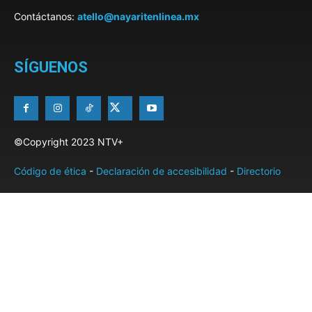
Contáctanos:
atello@nayaritenlinea.mx
SÍGUENOS
©Copyright 2023 NTV+
Código de ética
-
Declaración de accesibilidad
-
Directorio