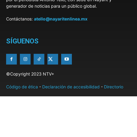
generador de noticias para un público global.
Contáctanos:
atello@nayaritenlinea.mx
SÍGUENOS
©Copyright 2023 NTV+
Código de ética
-
Declaración de accesibilidad
-
Directorio