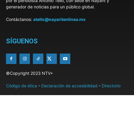
por el periodista Antonio Tello, con sede en Nayarit y
generador de noticias para un público global.
Contáctanos:
atello@nayaritenlinea.mx
SÍGUENOS
©Copyright 2023 NTV+
Código de ética
-
Declaración de accesibilidad
-
Directorio