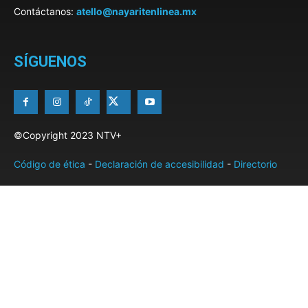
Contáctanos:
atello@nayaritenlinea.mx
SÍGUENOS
©Copyright 2023 NTV+
Código de ética
-
Declaración de accesibilidad
-
Directorio