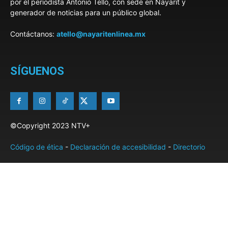
por el periodista Antonio Tello, con sede en Nayarit y
generador de noticias para un público global.
Contáctanos:
atello@nayaritenlinea.mx
SÍGUENOS
©Copyright 2023 NTV+
Código de ética
-
Declaración de accesibilidad
-
Directorio