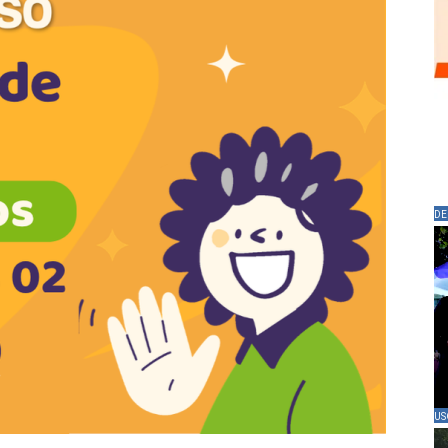
DE
US