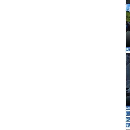
US
AC
LL
HU
GU