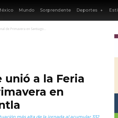
éxico
Mundo
Sorprendente
Deportes
Esti
onal de Primavera en Santiago...
 unió a la Feria
rimavera en
ntla
ntuación más alta de la jornada al acumular 332