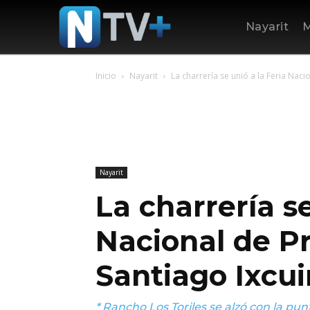
Nayarit
M
Inicio
Nayarit
La charrería se unió a la Feria Naci
Nayarit
La charrería se
Nacional de P
Santiago Ixcui
* Rancho Los Toriles se alzó con la pu