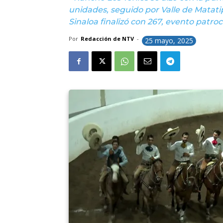
unidades, seguido por Valle de Matat
Sinaloa finalizó con 267, evento patro
Por
Redacción de NTV
-
25 mayo, 2025