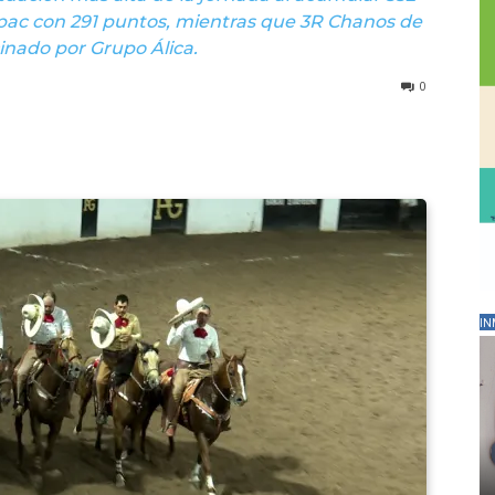
ipac con 291 puntos, mientras que 3R Chanos de
cinado por Grupo Álica.
0
IN