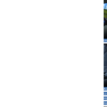
US
AC
LL
HU
GU