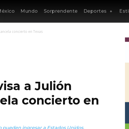
éxico
Mundo
Sorprendente
Deportes
Esti
 cancela concierto en Texas
visa a Julión
ela concierto en
jo pueden ingresar a Estados Unidos.