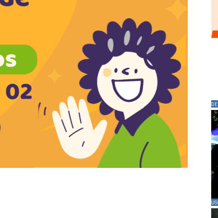
DE
US