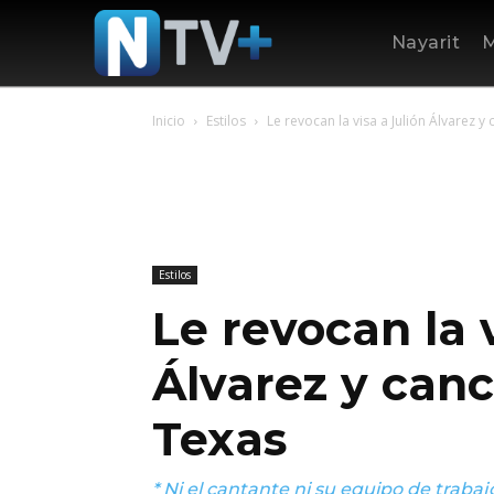
Nayarit
M
Inicio
Estilos
Le revocan la visa a Julión Álvarez y
Estilos
Le revocan la 
Álvarez y canc
Texas
* Ni el cantante ni su equipo de traba