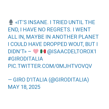
«IT’S INSANE. I TRIED UNTIL THE
END, I HAVE NO REGRETS. I WENT
ALL IN, MAYBE IN ANOTHER PLANET
I COULD HAVE DROPPED WOUT, BUT I
DIDN’T» –
@ISAACDELTOROX1
#GIRODITALIA
PIC.TWITTER.COM/0MJHTVOVQV
— GIRO D’ITALIA (@GIRODITALIA)
MAY 18, 2025