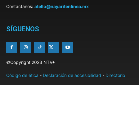
Contáctanos:
atello@nayaritenlinea.mx
SÍGUENOS
©Copyright 2023 NTV+
Código de ética
-
Declaración de accesibilidad
-
Directorio