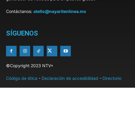
Contáctanos:
atello@nayaritenlinea.mx
SÍGUENOS
©Copyright 2023 NTV+
Código de ética
-
Declaración de accesibilidad
-
Directorio