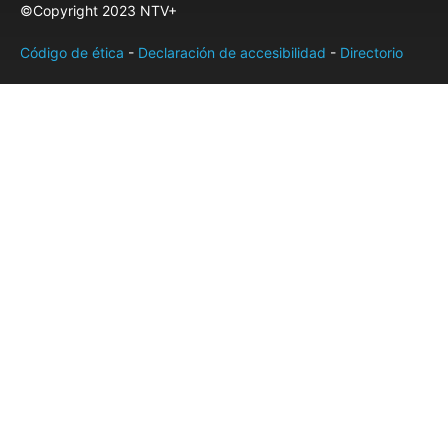
©Copyright 2023 NTV+
Código de ética
-
Declaración de accesibilidad
-
Directorio