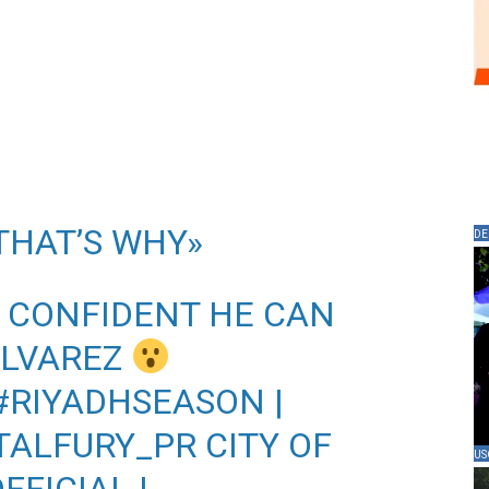
 THAT’S WHY»
DE
 CONFIDENT HE CAN
ALVAREZ
#RIYADHSEASON
|
TALFURY_PR
CITY OF
US