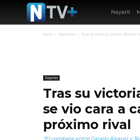
Nayarit
M
Inicio
Deportes
Tras su victoria, Canelo Álvarez s
Deportes
Tras su victor
se vio cara a 
próximo rival
*El combate entre Canelo Álvarez y Te