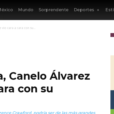
éxico
Mundo
Sorprendente
Deportes
Esti
e vio cara a cara con su...
ia, Canelo Álvarez
cara con su
rence Crawford, podría ser de las más grandes