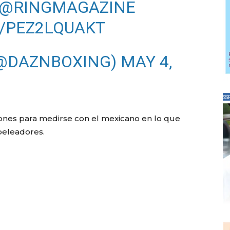
@RINGMAGAZINE
M/PEZ2LQUAKT
(@DAZNBOXING)
MAY 4,
SS
siones para medirse con el mexicano en lo que
peleadores.