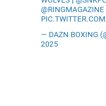
WOLVES |
@SNKPO
@RINGMAGAZINE
PIC.TWITTER.CO
— DAZN BOXING 
2025