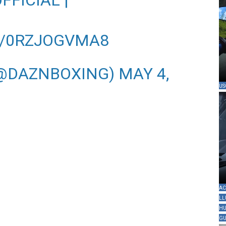
FFICIAL
|
M/0RZJOGVMA8
(@DAZNBOXING)
MAY 4,
US
AC
LL
HU
GU