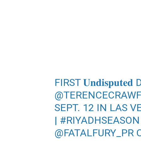
FIRST 𝐔𝐧𝐝𝐢𝐬𝐩𝐮𝐭
@TERENCECRAW
SEPT. 12 IN LAS 
|
#RIYADHSEASON
@FATALFURY_PR
C