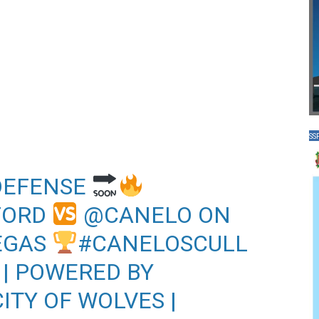
SS
𝐝 DEFENSE
FORD
@CANELO
ON
VEGAS
#CANELOSCULL
| POWERED BY
ITY OF WOLVES |