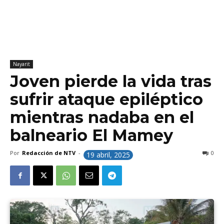
Nayarit
Joven pierde la vida tras
sufrir ataque epiléptico
mientras nadaba en el
balneario El Mamey
Por
Redacción de NTV
-
0
19 abril, 2025