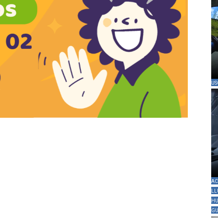
US
AC
LL
HU
GU