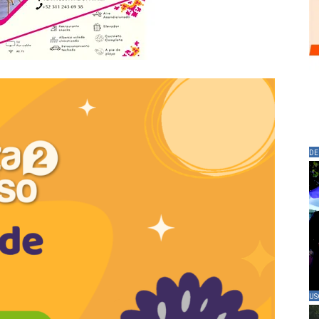
DE
US