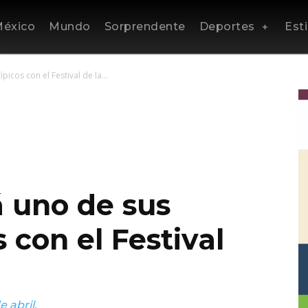
éxico
Mundo
Sorprendente
Deportes
Esti
picos con el Festival de la...
á uno de sus
s con el Festival
 abril.