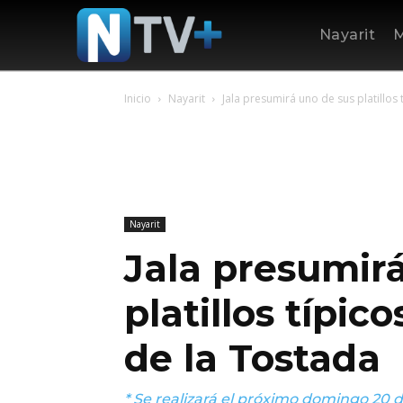
Nayarit
M
Inicio
Nayarit
Jala presumirá uno de sus platillos tí
Nayarit
Jala presumir
platillos típico
de la Tostada
* Se realizará el próximo domingo 20 de