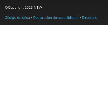
©Copyright 2023 NTV+
Código de ética
-
Declaración de accesibilidad
-
Directorio