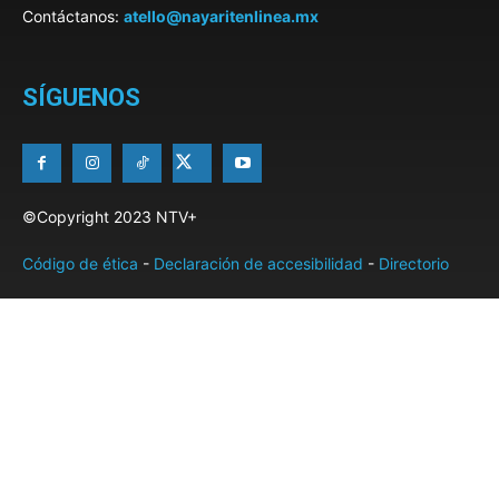
Contáctanos:
atello@nayaritenlinea.mx
SÍGUENOS
©Copyright 2023 NTV+
Código de ética
-
Declaración de accesibilidad
-
Directorio