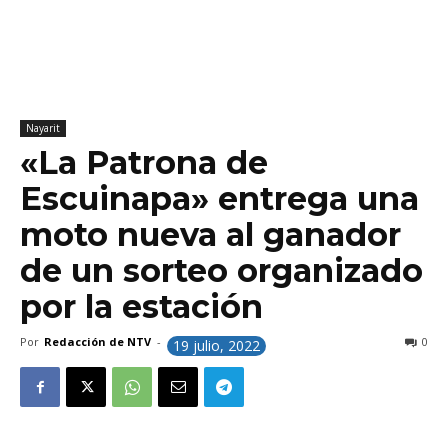
Nayarit
«La Patrona de
Escuinapa» entrega una
moto nueva al ganador
de un sorteo organizado
por la estación
Por
Redacción de NTV
-
0
19 julio, 2022