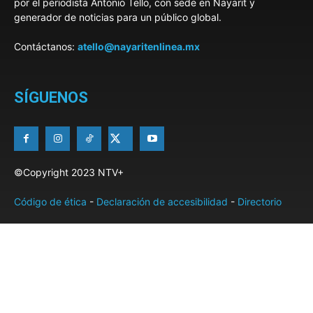
por el periodista Antonio Tello, con sede en Nayarit y
generador de noticias para un público global.
Contáctanos:
atello@nayaritenlinea.mx
SÍGUENOS
©Copyright 2023 NTV+
Código de ética
-
Declaración de accesibilidad
-
Directorio