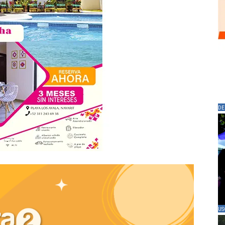
DE
US