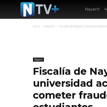
Nayarit
M
Inicio
Nayarit
Fiscalía de Nayarit clausura unive
Nayarit
Fiscalía de Na
universidad a
cometer fraud