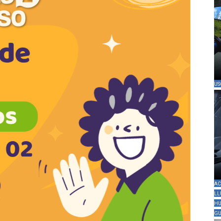
US
AC
LL
HU
GU