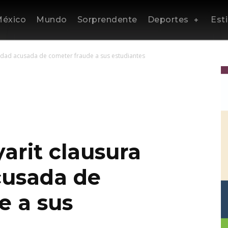
éxico
Mundo
Sorprendente
Deportes
Esti
rsidad acusada de cometer fraude a sus estudiantes
yarit clausura
cusada de
e a sus