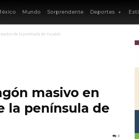
éxico
Mundo
Sorprendente
Deportes
Esti
stados de la península de Yucatán
agón masivo en
e la península de
0