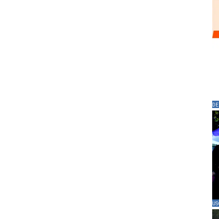
DE
US