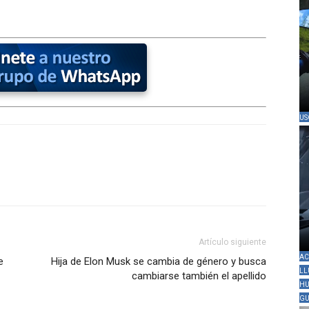
US
Artículo siguiente
AC
e
Hija de Elon Musk se cambia de género y busca
LL
cambiarse también el apellido
HU
GU