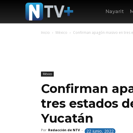
Nayarit
M
Inicio
México
Confirman apagón masivo en tres e
México
Confirman ap
tres estados d
Yucatán
Por
Redacción de NTV
-
22 junio, 2022