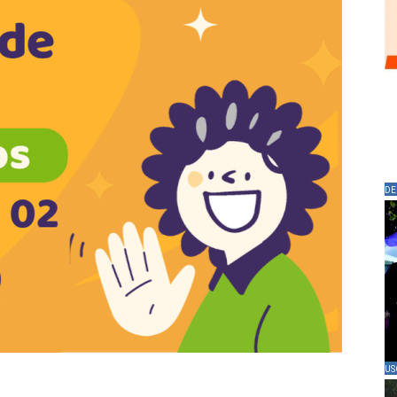
DE
US