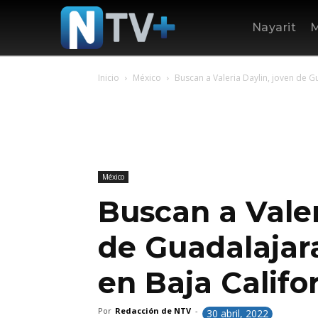
Nayarit
M
Inicio
México
Buscan a Valeria Daylin, joven de G
México
Buscan a Valer
de Guadalajar
en Baja Califo
Por
Redacción de NTV
-
30 abril, 2022