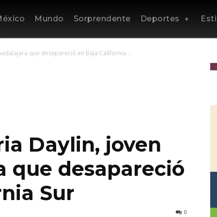
éxico
Mundo
Sorprendente
Deportes
Esti
uadalajara que desapareció en Baja California...
ia Daylin, joven
a que desapareció
rnia Sur
0