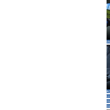
US
AC
LL
HU
GU