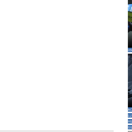
US
AC
LL
HU
GU