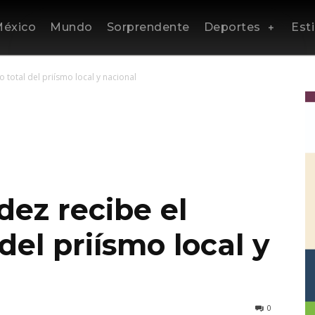
éxico
Mundo
Sorprendente
Deportes
Esti
total del priísmo local y nacional
ez recibe el
del priísmo local y
0