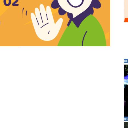
DE
US