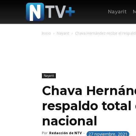
Nayarit
M
Inicio
Nayarit
Chava Hernández recibe el respaldo 
Nayarit
Chava Hernánd
respaldo total 
nacional
Por
Redacción de NTV
-
27 noviembre, 2021