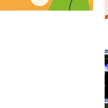
DE
US