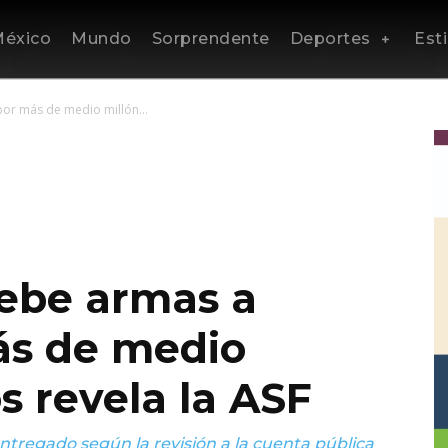
éxico
Mundo
Sorprendente
Deportes
Esti
 por más de medio millón...
 debe armas a
ás de medio
s revela la ASF
ntregado según la revisión a la cuenta pública