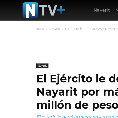
Nayarit
M
Inicio
Nayarit
El Ejército le debe armas a Nayarit
Nayarit
El Ejército le
Nayarit por m
millón de peso
El estado le pagó armas y no las han e