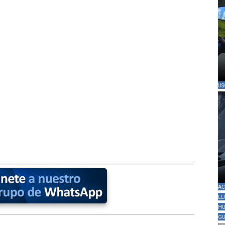
US
AC
LL
HU
GU