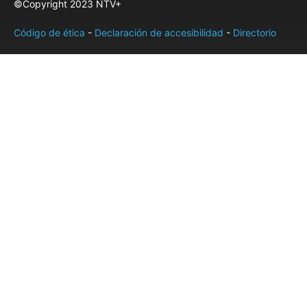
©Copyright 2023 NTV+
Código de ética
-
Declaración de accesibilidad
-
Directorio