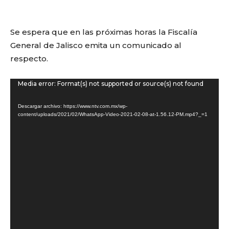
Se espera que en las próximas horas la Fiscalía
General de Jalisco emita un comunicado al
respecto.
Reproductor
Media error: Format(s) not supported or source(s) not found
de
Descargar archivo: https://www.ntv.com.mx/wp-
vídeo
content/uploads/2021/02/WhatsApp-Video-2021-02-08-at-1.56.12-PM.mp4?_=1