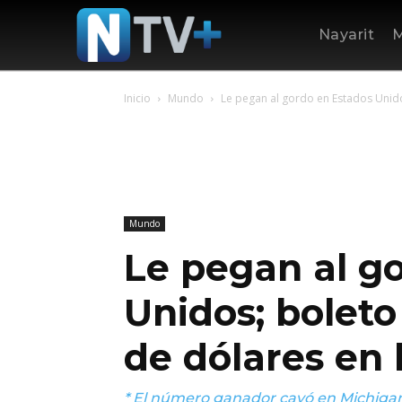
Nayarit
M
Inicio
Mundo
Le pegan al gordo en Estados Unidos
Mundo
Le pegan al g
Unidos; boleto
de dólares en 
* El número ganador cayó en Michigan