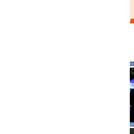
DE
US