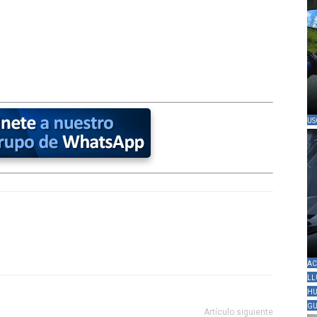
US
AC
LL
HU
GU
Artículo siguiente