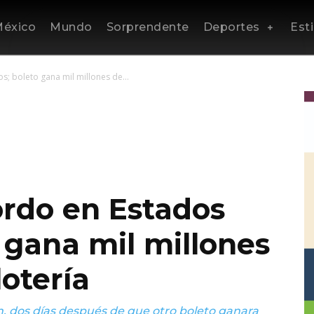
éxico
Mundo
Sorprendente
Deportes
Esti
; boleto gana mil millones de...
ordo en Estados
 gana mil millones
lotería
, dos días después de que otro boleto ganara