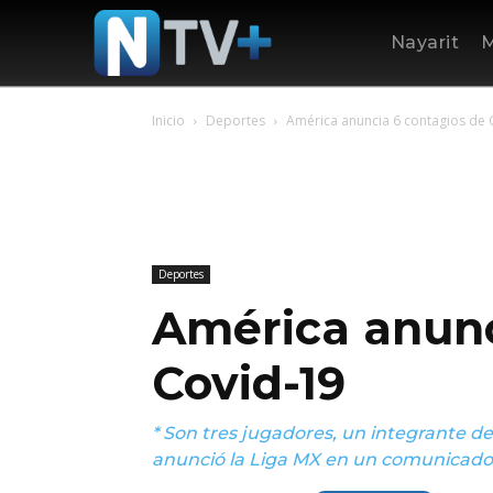
Nayarit
M
Inicio
Deportes
América anuncia 6 contagios de 
Deportes
América anunc
Covid-19
* Son tres jugadores, un integrante de
anunció la Liga MX en un comunicado