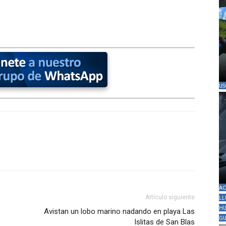
US
AC
Artículo siguiente
LL
HU
Avistan un lobo marino nadando en playa Las
GU
Islitas de San Blas