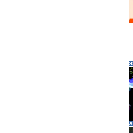
DE
US